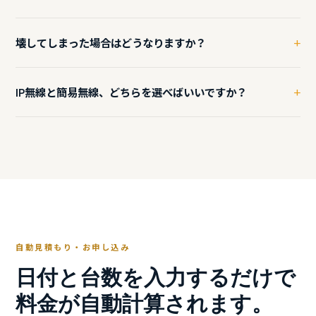
早めにご連絡ください。
宅配便（元払い）にてご返送ください。レンタル終了日、また
+
壊してしまった場合はどうなりますか？
は翌日までにご返却をお願いしております。返却が遅れた場合
は延長料金が発生します。
通常の使用による消耗は問題ありません。お客様の責任による
+
IP無線と簡易無線、どちらを選べばいいですか？
破損・紛失・盗難については修理代金・再購入代金をご負担い
ただく場合があります。心配な方は使用前にご相談ください。
広い範囲（山間部・複数拠点・数kmを超える距離）をカバーし
たい場合はIP無線を。建設現場や同一フロア・同一敷地内など比
較的近い範囲での使用なら簡易無線がコストを抑えられておす
すめです。迷ったらお気軽にご相談ください。
自動見積もり・お申し込み
日付と台数を入力するだけで
料金が自動計算されます。