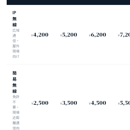
IP
無
線
広域
4,200
5,200
6,200
7,2
通
¥
¥
¥
¥
信・
屋外
現場
向け
簡
易
無
線
免許
2,500
3,500
4,500
5,5
不
¥
¥
¥
¥
要・
現場
近距
離通
信向