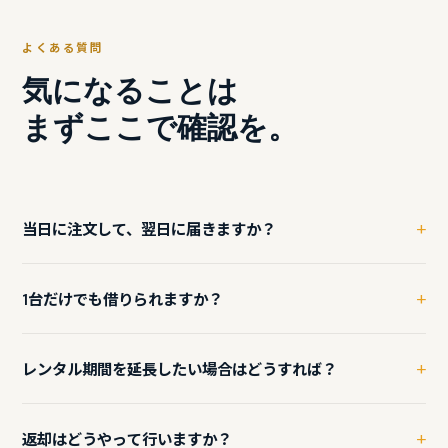
よくある質問
気になることは
まずここで確認を。
+
当日に注文して、翌日に届きますか？
はい、在庫状況によりますが最短で翌営業日の発送に対応して
+
1台だけでも借りられますか？
います。お急ぎの場合はまずお電話（0120-933-992）にてご
相談ください。迅速に対応いたします。
はい、1台からご利用いただけます。もちろん台数が多いほどト
+
レンタル期間を延長したい場合はどうすれば？
ータルコストも抑えられますので、必要な台数をお気軽にご相
談ください。
レンタル期間終了の前日までにご連絡いただければ延長可能で
+
返却はどうやって行いますか？
す（他のお客様の予約状況による場合があります）。まずはお