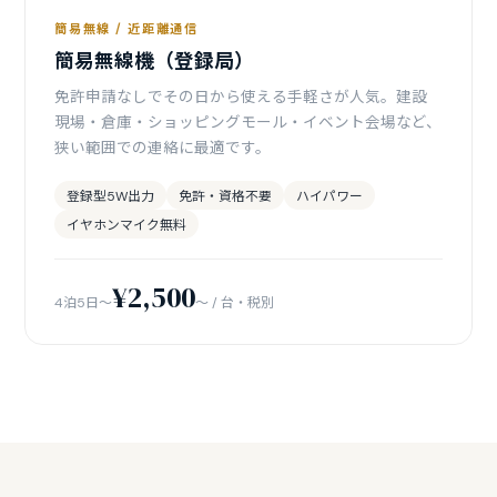
簡易無線 / 近距離通信
簡易無線機（登録局）
免許申請なしでその日から使える手軽さが人気。建設
現場・倉庫・ショッピングモール・イベント会場など、
狭い範囲での連絡に最適です。
登録型5W出力
免許・資格不要
ハイパワー
イヤホンマイク無料
¥2,500
4泊5日〜
〜 / 台・税別