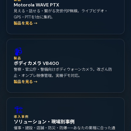
Motorola WAVE PTX
見える・話せる・繋がる次世代IP無線。ライブビデオ・
GPS・PTTを1台に集約。
製品を見る →
📹
製品
ボディカメラ VB400
警察・官公庁・警備向けボディウォーンカメラ。改ざん防
止・オンプレ映像管理。実機デモ対応。
製品を見る →
🏗️
導入事例
ソリューション・現場別事例
催事・建設・店舗・防災・防爆——あなたの業種に合った通