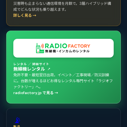
災害時も止まらない通信環境を月額で。3層ハイブリッド構
成でどんな状況も乗り越えます。
詳しく見る →
レンタル ／ 姉妹サイト
無線機レンタル
↗
免許不要・最短翌日出荷。イベント／工事現場／防災訓練
に。台数が増えるほどお得なレンタル専門サイト「ラジオフ
ァクトリー」へ。
radiofactory.jp で見る →
📡
製品